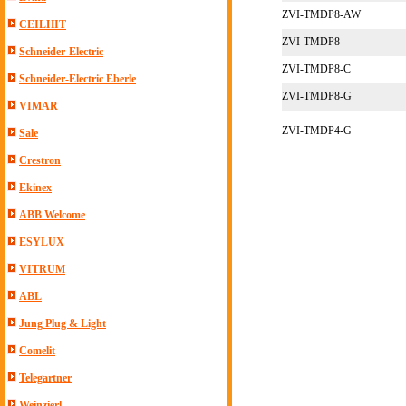
ZVI-TMDP8-AW
CEILHIT
ZVI-TMDP8
Schneider-Electric
ZVI-TMDP8-C
Schneider-Electric Eberle
ZVI-TMDP8-G
VIMAR
ZVI-TMDP4-G
Sale
Crestron
Ekinex
ABB Welcome
ESYLUX
VITRUM
ABL
Jung Plug & Light
Comelit
Telegartner
Weinzierl