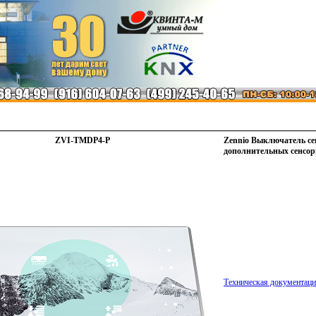
ZVI-TMDP4-P
Zennio Выключатель се
дополнительных сенсор
Техническая документац