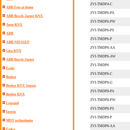
ZVI-TMDP4-C
ABB Free at home
ZVI-TMDP6-PA
ABB Busch-Jaeger KNX
ZVI-TMDP6-PW
Jung KNX
ZVI-TMDP6-PS
ABB
ZVI-TMDP6-P
ABB NIESSEN
ZVI-TMDP6-AA
Gira KNX
ZVI-TMDP6-AW
ABB Busch-Jaeger
ZVI-TMDP6
Ecola
ZVI-TMDP6-C
Berker
ZVI-TMDP6-G
Berker KNX Sensor
ZVI-TMDP8-PA
Berker KNX
ZVI-TMDP8-PW
Legrand
ZVI-TMDP8-PS
Intesis
ZVI-TMDP8-P
MDT technologies
ZVI-TMDP8-AA
Evika