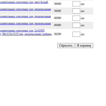
лнительных сенсорных зон, цвет белый,
36600
шт.
олнительных сенсорных зон, произвольная
36600
шт.
олнительных сенсорных зон, произвольная
46080
шт.
олнительных сенсорных зон, произвольная
46080
шт.
лнительных сенсорных зон, 2хAI/DI,
у, 90х123х13/35 мм, произвольная графика,
38280
шт.