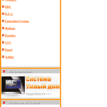
HDL
B-E-G
Embedded Systems
iRidium
Donolux
GVS
Donel
Arlight