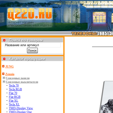
JUNG
Zennio
Сенсорные панели
Сенсорные выключатели
Tecla 70
Tecla RGB
Flat 70
Flat RGB
Flat XL
Tecla XL
TMD-Display View
TMD-Display One