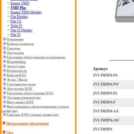
Square TMD
TMD Plus
Square TMD-Display
Flat Display
Flat V2
Tecla 55
Flat 55 Display
Flat 55
Освещение
Климат-контроль
Сенсоры
Актуаторы
Системное оборудование и материалы
Интерфейсы
Аксессуары
Артикул
Безопасность
Кабели KNX
ZVI-TMDP4-PA
Аудио / Видео
Счетчики ресурсов
ZVI-TMDP4-PW
Актуаторы KNX
Системное оборудование KNX
ZVI-TMDP4-PS
Датчики температуры
Ввод-вывод KNX
ZVI-TMDP4-P
Визуализация и диспетчеризация (старые
артикулы)
ZVI-TMDP4-AA
Сенсоры KNX (старые артикулы)
ZVI-TMDP4-AW
Программное обеспечение
ZVI-TMDP4
Gira