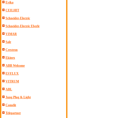
Evika
CEILHIT
Schneider-Electric
Schneider-Electric Eberle
VIMAR
Sale
Crestron
Ekinex
ABB Welcome
ESYLUX
VITRUM
ABL
Jung Plug & Light
Comelit
Telegartner