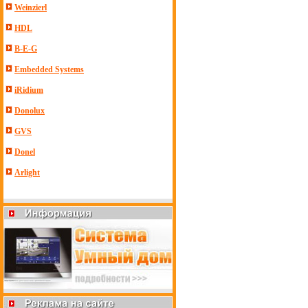
Weinzierl
HDL
B-E-G
Embedded Systems
iRidium
Donolux
GVS
Donel
Arlight