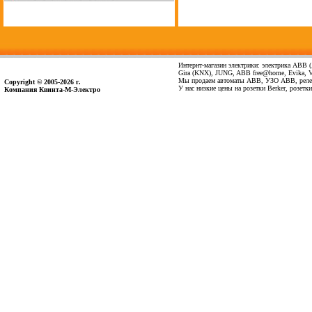
Интернт-магазин электрики: электрика ABB (А
Gira (KNX), JUNG, ABB free@home, Evika, Vima
Мы продаем автоматы ABB, УЗО ABB, реле 
Copyright © 2005-2026 г.
У нас низкие цены на розетки Berker, розет
Компания Квинта-М-Электро