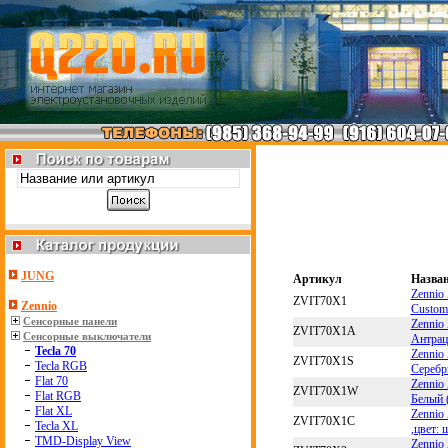
JUNG
Артикул
Назва
Zennio
ZVIT70X1
Zennio
Custom
Сенсорные панели
Zennio
ZVIT70X1A
Сенсорные выключатели
Антрац
Tecla 70
Zennio
ZVIT70X1S
Tecla RGB
Серебр
Flat 70
Zennio
ZVIT70X1W
Flat RGB
Белый 
Flat XL
Zennio
ZVIT70X1C
Tecla XL
,цвет: 
TMD-Display View
Zennio