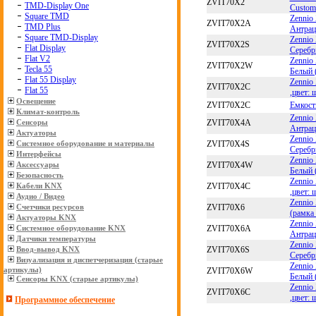
ZVIT70X2
TMD-Display One
Custom
Square TMD
Zennio
ZVIT70X2A
TMD Plus
Антрац
Square TMD-Display
Zennio
ZVIT70X2S
Flat Display
Серебр
Flat V2
Zennio
ZVIT70X2W
Tecla 55
Белый 
Flat 55 Display
Zennio
ZVIT70X2C
Flat 55
,цвет: 
Освещение
ZVIT70X2C
Емкостн
Климат-контроль
Zennio
ZVIT70X4A
Сенсоры
Антрац
Актуаторы
Zennio
ZVIT70X4S
Системное оборудование и материалы
Серебр
Интерфейсы
Zennio
ZVIT70X4W
Аксессуары
Белый 
Безопасность
Zennio
ZVIT70X4C
Кабели KNX
,цвет: 
Аудио / Видео
Zennio
ZVIT70X6
Счетчики ресурсов
(рамка
Актуаторы KNX
Zennio
ZVIT70X6A
Системное оборудование KNX
Антрац
Датчики температуры
Zennio
ZVIT70X6S
Ввод-вывод KNX
Серебр
Визуализация и диспетчеризация (старые
Zennio
артикулы)
ZVIT70X6W
Белый 
Сенсоры KNX (старые артикулы)
Zennio
ZVIT70X6C
,цвет: 
Программное обеспечение